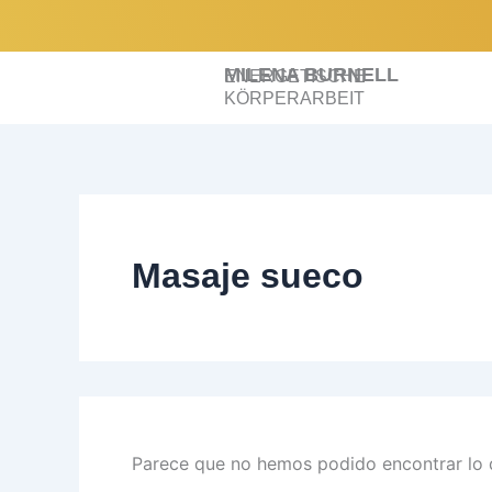
Buscar
Ir
por:
al
contenido
MILENA BURNELL
ENERGETISCHE
KÖRPERARBEIT
Masaje sueco
Parece que no hemos podido encontrar lo 