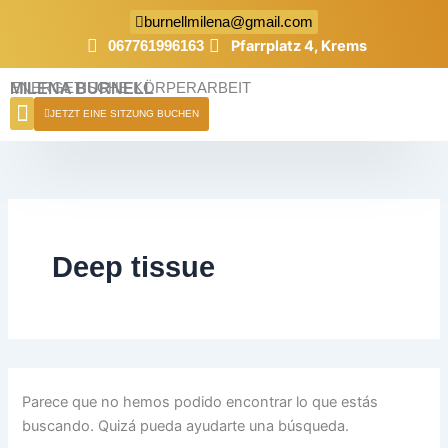
Buscar
Ir
burnellmilena@gmail.com
por:
al
Pfarrplatz 4, Krems
067761996163
contenido
MILENA BURNELL
ENERGETISCHE KÖRPERARBEIT
JETZT EINE SITZUNG BUCHEN
Deep tissue
Parece que no hemos podido encontrar lo que estás
buscando. Quizá pueda ayudarte una búsqueda.